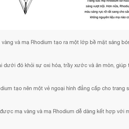
vàng và mạ Rhodium tạo ra một lớp bề mặt sáng bóng
 dưới đó khỏi sự oxi hóa, trầy xước và ăn mòn, giúp t
um tạo nên một vẻ ngoại hình đẳng cấp cho trang sứ
 được mạ vàng và mạ Rhodium dễ dàng kết hợp với mọ