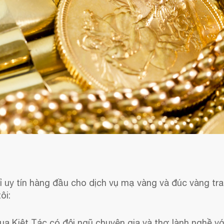
 uy tín hàng đầu cho dịch vụ mạ vàng và đúc vàng tran
ôi:
ua Kiệt Tác có đội ngũ chuyên gia và thợ lành nghề v