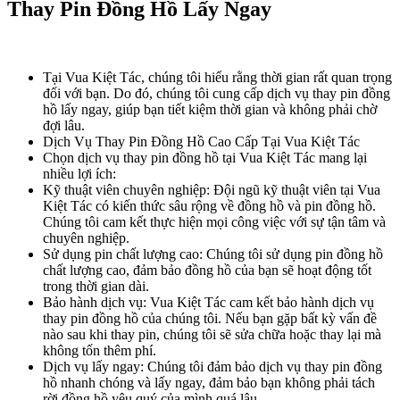
Thay Pin Đồng Hồ Lấy Ngay
Tại Vua Kiệt Tác, chúng tôi hiểu rằng thời gian rất quan trọng
đối với bạn. Do đó, chúng tôi cung cấp dịch vụ thay pin đồng
hồ lấy ngay, giúp bạn tiết kiệm thời gian và không phải chờ
đợi lâu.
Dịch Vụ Thay Pin Đồng Hồ Cao Cấp Tại Vua Kiệt Tác
Chọn dịch vụ thay pin đồng hồ tại Vua Kiệt Tác mang lại
nhiều lợi ích:
Kỹ thuật viên chuyên nghiệp: Đội ngũ kỹ thuật viên tại Vua
Kiệt Tác có kiến thức sâu rộng về đồng hồ và pin đồng hồ.
Chúng tôi cam kết thực hiện mọi công việc với sự tận tâm và
chuyên nghiệp.
Sử dụng pin chất lượng cao: Chúng tôi sử dụng pin đồng hồ
chất lượng cao, đảm bảo đồng hồ của bạn sẽ hoạt động tốt
trong thời gian dài.
Bảo hành dịch vụ: Vua Kiệt Tác cam kết bảo hành dịch vụ
thay pin đồng hồ của chúng tôi. Nếu bạn gặp bất kỳ vấn đề
nào sau khi thay pin, chúng tôi sẽ sửa chữa hoặc thay lại mà
không tốn thêm phí.
Dịch vụ lấy ngay: Chúng tôi đảm bảo dịch vụ thay pin đồng
hồ nhanh chóng và lấy ngay, đảm bảo bạn không phải tách
rời đồng hồ yêu quý của mình quá lâu.