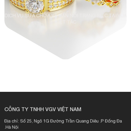
DỊCH VỤ SỬA CHỮA VÀ HÀN NỐI TRANG SỨC TẠI VUA
KIỆT TÁC
CÔNG TY TNHH VGV VIỆT NAM
Địa chỉ: Số 25, Ngõ 1G Đường Trần Quang Diêu .P Đống Đa
.Hà Nội