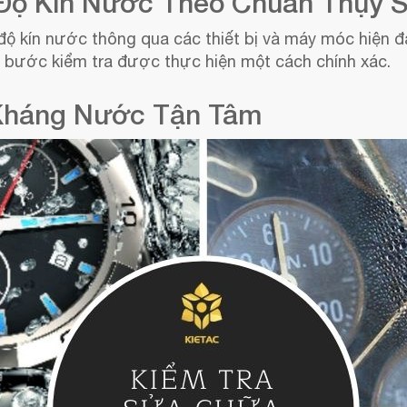
 Độ Kín Nước Theo Chuẩn Thụy 
ộ kín nước thông qua các thiết bị và máy móc hiện đạ
bước kiểm tra được thực hiện một cách chính xác.
 Kháng Nước Tận Tâm