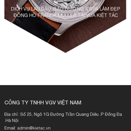
DỊCH VỤ LAU DẦU, BẢO DƯỠNG & SPA LÀM ĐẸP
ĐỒNG HỒ FRANCK MULLER TẠI VUA KIỆT TÁC
CÔNG TY TNHH VGV VIỆT NAM
Địa chỉ: Số 25, Ngõ 1G Đường Trần Quang Diêu .P Đống Đa
.Hà Nội
Email:
admin@kietac.vn